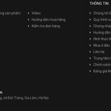
THÔNG TIN
dụng sản phẩm
Video
Chúng tôi l
Hướng dẫn mua hàng
Quy trình s
Kiểm tra đơn hàng
Chứng nhận
Hướng dẫn
Hình thức 
Mua ở đâu
Liên hệ
Trung tâm 
Chính sách 
Bảng giá 
am
g, xã Bát Tràng, Gia Lâm, Hà Nội