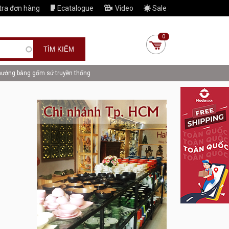
tra đơn hàng
Ecatalogue
Video
Sale
0
 nướng bằng gốm sứ truyền thống