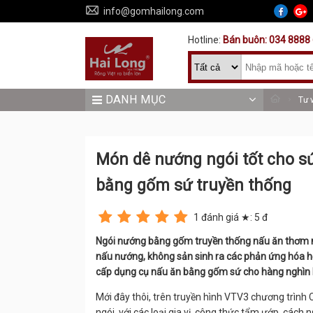
info@gomhailong.com
Hotline:
Bán buôn: 034 8888 
DANH MỤC
Tư 
Món dê nướng ngói tốt cho sứ
bằng gốm sứ truyền thống
1
đánh giá ★:
5
đ
Ngói nướng bằng gốm truyền thống nấu ăn thơm ng
nấu nướng, không sản sinh ra các phản ứng hóa họ
cấp dụng cụ nấu ăn bằng gốm sứ cho hàng nghìn 
Mới đây thôi, trên truyền hình VTV3 chương trình 
ngói, với các loại gia vị, công thức tẩm ướp, các