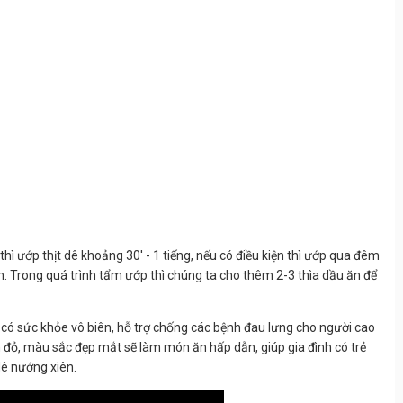
ì ướp thịt dê khoảng 30' - 1 tiếng, nếu có điều kiện thì ướp qua đêm
. Trong quá trình tẩm ướp thì chúng ta cho thêm 2-3 thìa dầu ăn để
ạn có sức khỏe vô biên, hỗ trợ chống các bệnh đau lưng cho người cao
xanh đỏ, màu sắc đẹp mắt sẽ làm món ăn hấp dẫn, giúp gia đình có trẻ
dê nướng xiên.