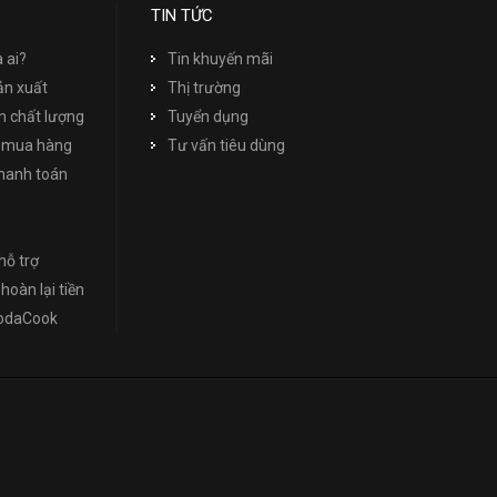
TIN TỨC
à ai?
Tin khuyến mãi
ản xuất
Thị trường
 chất lượng
Tuyển dụng
 mua hàng
Tư vấn tiêu dùng
thanh toán
hỗ trợ
hoàn lại tiền
NodaCook