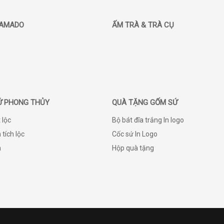
AMADO
ẤM TRÀ & TRÀ CỤ
Ứ PHONG THỦY
QUÀ TẶNG GỐM SỨ
 lộc
Bộ bát đĩa trắng In logo
 tích lộc
Cốc sứ In Logo
h
Hộp quà tặng