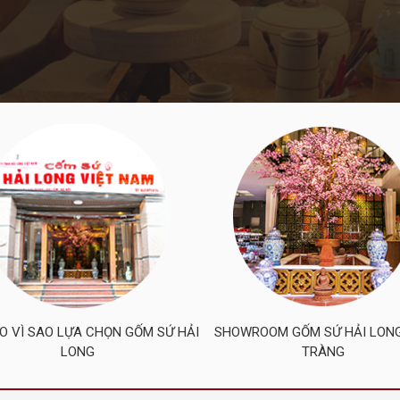
DO VÌ SAO LỰA CHỌN GỐM SỨ HẢI
SHOWROOM GỐM SỨ HẢI LON
LONG
TRÀNG