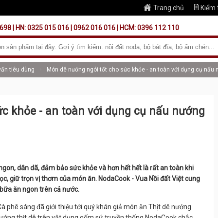
Trang chủ
Kiểm 
698 | HN: 0325 015 016 | 0962 016 016 | HCM: 0396 112 110
vấn tiêu dùng
Món dê nướng ngói tốt cho sức khỏe - an toàn với dụng cụ nấu
c khỏe - an toàn với dụng cụ nấu nướng
on, dân dã, đảm bảo sức khỏe và hơn hết hết là rất an toàn khi
c, giữ trọn vị thơm của món ăn. NodaCook - Vua Nồi đất Việt cung
bữa ăn ngon trên cả nước.
Cà phê sáng đã giới thiệu tới quý khán giả món ăn Thịt dê nướng
h nướng thịt dê trên vật dụng gốm sứ truyền thống NodaCook chắc