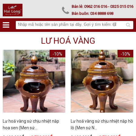
Lư hoá vàng
Bán lẻ:
0962 016 016
- 0325 015 016
Bán buôn:
034 8888 698
LƯ HOÁ VÀNG
-10%
-10%
Lư hoá vàng sứ chịu nhiệt nắp
Lư hoá vàng sứ chịu nhiệt nắp hồ
hoa sen (Men sứ...
lô (Men sứ N...