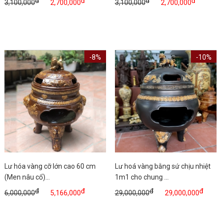
đ
đ
đ
đ
3,100,000
2,700,000
3,100,000
2,700,000
-8%
-10%
Lư hóa vàng cỡ lớn cao 60 cm
Lư hoá vàng bằng sứ chịu nhiệt
(Men nâu cổ)...
1m1 cho chung ...
đ
đ
đ
đ
6,000,000
5,166,000
29,000,000
29,000,000