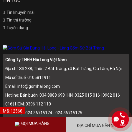
TIN TỨC
Tin khuyến mãi
Tin thị trường
Tuyển dụng
Công Ty TNHH Hải Long Việt Nam
Địa chỉ: Số 238, Thôn 2 Bát Tràng, xã Bát Tràng, Gia Lâm, Hà Nội
Mã số thuế: 0105811911
Email: info@gomhailong.com
Hotline: Bán buôn: 034 8888 698 | HN: 0325 015 016 | 0962 016
016 | HCM: 0396 112 110
Mã: 12568
Điện thoại: 024.36715174 - 024.36715175
GỌI MUA HÀNG
ĐỊA CHỈ MUA GẦN NHẤT
Copyright ©2016 gomhailong.vn