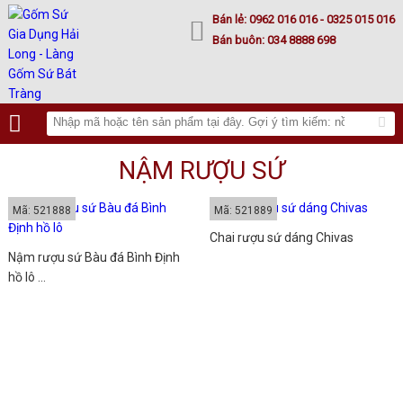
Lư hoá vàng
Bán lẻ:
0962 016 016
- 0325 015 016
Bán buôn:
034 8888 698
NẬM RƯỢU SỨ
Mã: 521888
Mã: 521889
Chai rượu sứ dáng Chivas
Nậm rượu sứ Bàu đá Bình Định
hồ lô ...