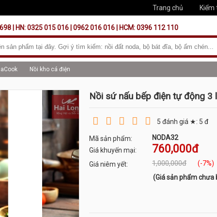
Trang chủ
Kiểm 
698 | HN: 0325 015 016 | 0962 016 016 | HCM: 0396 112 110
daCook
Nồi kho cá điện
Nồi sứ nấu bếp điện tự động 3 l
5
đánh giá ★:
5
đ
NODA32
Mã sản phẩm:
760,000đ
Giá khuyến mại:
1,000,000đ
(-7%)
Giá niêm yết:
(Giá sản phẩm chưa