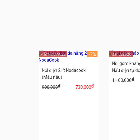
Mã: NODA022
-7%
Mã: 522926
Nồi gốm kháng
Nồi điện 2 lít Nodacook
Nấu điện tự độn
(Màu nâu)
đ
1,100,000
đ
đ
900,000
730,000