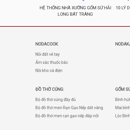
HỆ THỐNG NHÀ XƯỞNG GỐM SỨ HẢI
10 LÝ 
LONG BÁT TRÀNG
NODACOOK
NODAK
Nồi đất vẽ tay
Ấm sắc thuốc bắc
Nồi kho cá điện
ĐỒ THỜ CÚNG
GỐM S
Bộ đồ thờ cúng đầy đủ
Bình hút
Bộ đồ thờ men Rạn Gạo Nếp dát vàng
Mai bình
Bộ đồ thờ men rạn gạo nếp đắp nổi
Lộc Bìn