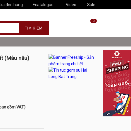
tra đơn hàng
Ecatalogue
Video
Sale
0
ít (Màu nâu)
 bao gồm VAT)