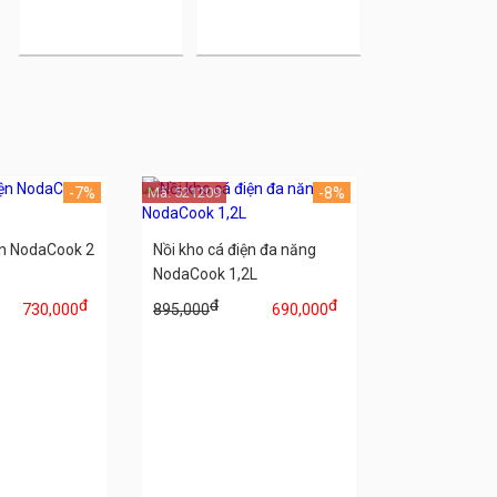
-7%
Mã: 521209
-8%
ện NodaCook 2
Nồi kho cá điện đa năng
NodaCook 1,2L
đ
đ
đ
730,000
895,000
690,000