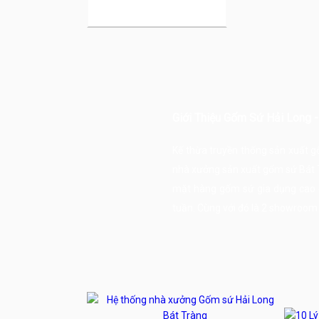
Giới Thiệu Gốm Sứ Hải Long 
Kế thừa truyền thống sản xuất 
nhà xưởng sản xuất
gốm sứ Bát 
mặt hàng gốm sứ gia dụng cao c
tuần. Cùng với đó là 2 showroom lớ