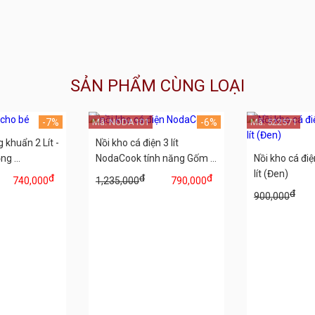
SẢN PHẨM CÙNG LOẠI
-7%
Mã: NODA101
-6%
Mã: 522571
 khuẩn 2 Lít -
Nồi kho cá điện 3 lít
g ...
NodaCook tính năng Gốm ...
Nồi kho cá đi
lít (Đen)
đ
đ
đ
740,000
1,235,000
790,000
đ
900,000