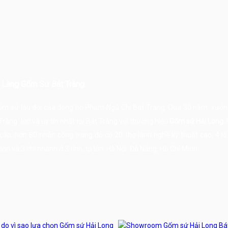
- Làng Gốm Sứ Bát Tràng
gốm sứ lâu đời của dòng họ Phạm Ngũ Chi Bát Tràng. Qua 30 năm, xưởn
Tràng
lớn và uy tín nhất tại
Bát Tràng
với thương hiệu
Gốm sứ Hải Long
.
ấp, hơn 80 nhân công trong đó có 20 thợ lành nghề kỹ thuật cao, 4 l
n và 3 chi nhánh ở 3 tỉnh, tp lớn: Hà Nội, Đà Nẵng, Hồ Chí Minh...