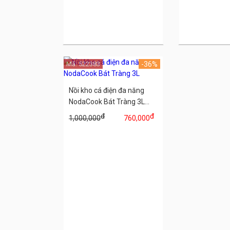
Mã: 522383
-36%
Nồi kho cá điện đa năng
NodaCook Bát Tràng 3L...
đ
đ
1,000,000
760,000