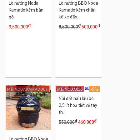
Lò nướng Noda
Lò nướng BBQ Noda
Kamado kèm bàn
Kamado kèm chân
gỗ
kê xe đẩy...
đ
đ
đ
9,500,000
8,500,000
7,500,000
Mã: NODAKAMADO01
-9%
Mã: NODA026
-8%
Nồi đất nấu lẩu bò
2,5 lít hoạ tiết vẽ tay
th...
đ
đ
550,000
460,000
Lò nướng BBQ Noda