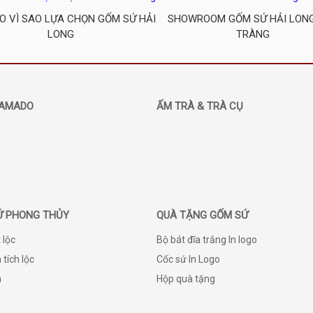
DO VÌ SAO LỰA CHỌN GỐM SỨ HẢI
SHOWROOM GỐM SỨ HẢI LON
LONG
TRÀNG
AMADO
ẤM TRÀ & TRÀ CỤ
Ứ PHONG THỦY
QUÀ TẶNG GỐM SỨ
 lộc
Bộ bát đĩa trắng In logo
 tích lộc
Cốc sứ In Logo
h
Hộp quà tặng