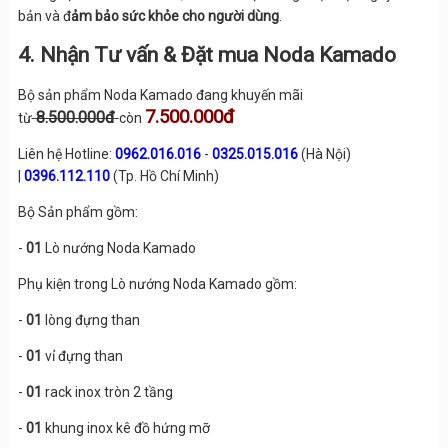
bản và đ
ảm bảo sức khỏe cho người dùng
.
4. Nhận Tư vấn & Đặt mua Noda Kamado
Bộ sản phẩm Noda Kamado đang khuyến mãi
7.500.000đ
8.500.000đ
từ
còn
Liên hệ Hotline:
0962.016.016
-
0325.015.016
(Hà Nội)
|
0396.112.110
(Tp. Hồ Chí Minh)
Bộ Sản phẩm gồm:
-
01
Lò nướng Noda Kamado
Phụ kiện trong Lò nướng Noda Kamado gồm:
-
01
lòng đựng than
-
01
vỉ đựng than
-
01
rack inox tròn 2 tầng
-
01
khung inox kê đồ hứng mỡ