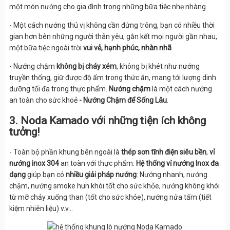
một món nướng cho gia đình trong những bữa tiệc nhẹ nhàng.
- Một cách nướng thú vị không cần đứng trông, bạn có nhiều thời
gian hơn bên những người thân yêu, gắn kết mọi người gần nhau,
một bữa tiệc ngoài trời
vui vẻ, hạnh phúc, nhàn nhã
.
- Nướng chậm
không bị cháy xém
, không bị khét như nướng
truyền thống, giữ được độ ẩm trong thức ăn, mang tới lượng dinh
dưỡng tối đa trong thực phẩm.
Nướng chậm
là một cách nướng
an toàn cho sức khoẻ
- Nướng Chậm để Sống Lâu
.
3. Noda Kamado với những tiện ích không
tưởng!
- Toàn bộ phần khung bên ngoài là
thép sơn tĩnh điện siêu bền
,
vỉ
nướng inox 304
an toàn với thực phẩm.
Hệ thống vỉ nướng Inox đa
dạng
giúp bạn có
nhiều giải pháp nướng
: Nướng nhanh, nướng
chậm, nướng smoke hun khói tốt cho sức khỏe, nướng không khói
từ mỡ chảy xuống than (tốt cho sức khỏe), nướng nửa tấm (tiết
kiệm nhiên liệu) v.v…