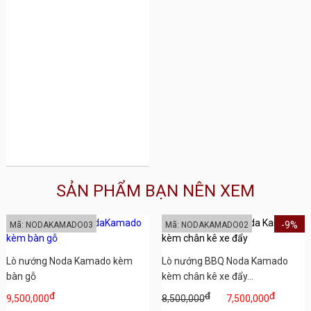
SẢN PHẨM BẠN NÊN XEM
-9%
Mã: NODAKAMADO03
Mã: NODAKAMADO02
Lò nướng Noda Kamado kèm
Lò nướng BBQ Noda Kamado
bàn gỗ
kèm chân kê xe đẩy...
đ
đ
đ
9,500,000
8,500,000
7,500,000