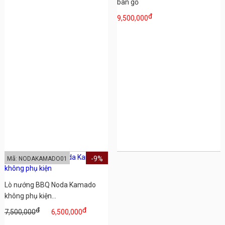
bàn gỗ
đ
9,500,000
-9%
Mã: NODAKAMADO01
Lò nướng BBQ Noda Kamado
không phụ kiện...
đ
đ
7,500,000
6,500,000