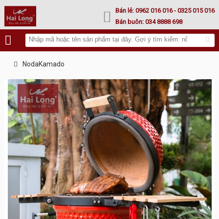
Lư hoá vàng
Bán lẻ:
0962 016 016
- 0325 015 016
Bán buôn:
034 8888 698
NodaKamado