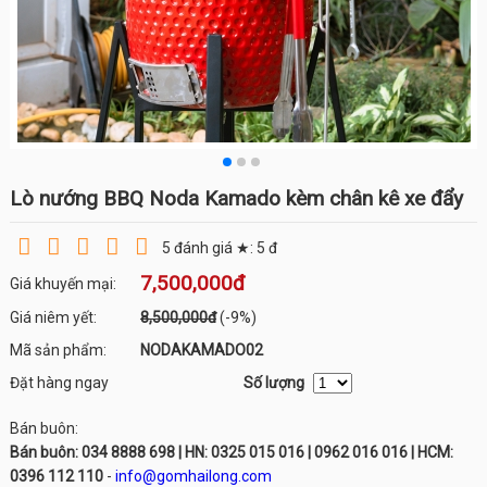
Lò nướng BBQ Noda Kamado kèm chân kê xe đẩy
5
đánh giá ★:
5
đ
7,500,000đ
Giá khuyến mại:
Giá niêm yết:
8,500,000đ
(-9%)
Mã sản phẩm:
NODAKAMADO02
Đặt hàng ngay
Số lượng
Bán buôn:
Bán buôn: 034 8888 698 | HN: 0325 015 016 | 0962 016 016 | HCM:
0396 112 110
-
info@gomhailong.com