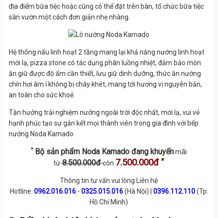
địa điểm bữa tiệc hoặc cũng có thể đặt trên bàn, tổ chức bữa tiệc
sân vườn một cách đơn giản nhẹ nhàng.
Hệ thống nấu linh hoạt 2 tầng mang lại khả năng nướng linh hoạt
mới lạ, pizza stone có tác dụng phân luồng nhiệt, đảm bảo món
ăn giữ được độ ẩm cần thiết, lưu giữ dinh dưỡng, thức ăn nướng
chín hơi âm ỉ không bị cháy khét, mang tới hương vị nguyên bản,
an toàn cho sức khoẻ.
Tận hưởng trải nghiệm nướng ngoài trời độc nhất, mới lạ, vui vẻ
hạnh phúc tạo sự gắn kết mọi thành viên trong gia đình với bếp
nướng Noda Kamado.
"
Bộ sản phẩm Noda Kamado đang khuyến
mãi
7.500.000đ "
8.500.000đ
từ
còn
Thông tin tư vấn vui lòng Liên hệ
Hotline:
0962.016.016
-
0325.015.016
(Hà Nội) |
0396.112.110
(Tp.
Hồ Chí Minh)