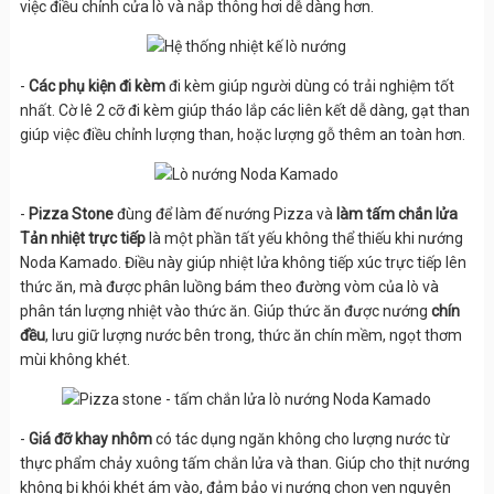
việc điều chỉnh cửa lò và nắp thông hơi dễ dàng hơn.
-
Các phụ kiện đi kèm
đi kèm giúp người dùng có trải nghiệm tốt
nhất. Cờ lê 2 cỡ đi kèm giúp tháo lắp các liên kết dễ dàng, gạt than
giúp việc điều chỉnh lượng than, hoặc lượng gỗ thêm an toàn hơn.
-
Pizza Stone
đùng để làm đế nướng Pizza và
làm tấm chắn lửa
Tản nhiệt trực tiếp
là một phần tất yếu không thể thiếu khi nướng
Noda Kamado. Điều này giúp nhiệt lửa không tiếp xúc trực tiếp lên
thức ăn, mà được phân luồng bám theo đường vòm của lò và
phân tán lượng nhiệt vào thức ăn. Giúp thức ăn được nướng
chín
đều
, lưu giữ lượng nước bên trong, thức ăn chín mềm, ngọt thơm
mùi không khét.
-
Giá đỡ khay nhôm
có tác dụng ngăn không cho lượng nước từ
thực phẩm chảy xuông tấm chắn lửa và than. Giúp cho thịt nướng
không bị khói khét ám vào, đảm bảo vị nướng chọn vẹn nguyên