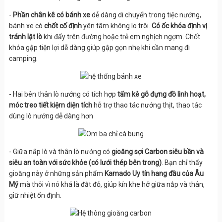
-
Phần chân kê có bánh xe
dễ dàng di chuyển trong tiệc nướng,
bánh xe có
chốt cố định
yên tâm không lo trôi.
Có ốc khóa định vị
tránh lật lò
khi đẩy trên đường hoặc trẻ em nghịch ngợm. Chốt
khóa gập tiện lợi dễ dàng giúp gập gọn nhẹ khi cần mang đi
camping.
- Hai bên thân lò nướng có tích hợp
tấm kê gỗ đựng đồ linh hoạt,
móc treo tiết kiệm diện tích
hỗ trợ thao tác nướng thịt, thao tác
dùng lò nướng dễ dàng hơn
- Giữa nắp lò và thân lò nướng có
gioăng sợi Carbon siêu bền và
siêu an toàn với sức khỏe (có lưới thép bên trong)
. Bạn chỉ thấy
gioăng này ở những sản phẩm
Kamado Uy tín hang đầu của Âu
Mỹ
mà thôi vì nó khá là đắt đỏ, giúp kín khe hở giữa nắp và thân,
giữ nhiệt ổn định.