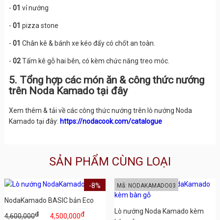
-
01
vỉ nướng
-
01
pizza stone
-
01
Chân kê & bánh xe kéo đẩy có chốt an toàn.
-
02
Tấm kê gỗ hai bên, có kèm chức năng treo móc.
5. Tổng hợp các món ăn & công thức nướng
trên Noda Kamado tại đây
Xem thêm & tải về các công thức nướng trên lò nướng Noda
Kamado tại đây:
https://nodacook.com/catalogue
SẢN PHẨM CÙNG LOẠI
-8%
Mã: NODAKAMADO03
NodaKamado BASIC bản Eco
Lò nướng Noda Kamado kèm
đ
đ
4,600,000
4,500,000