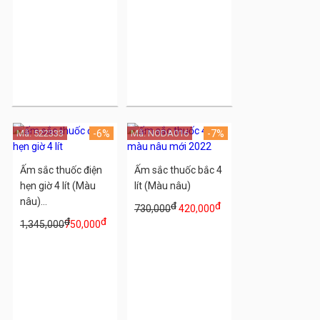
Mã: 522333
-6%
Mã: NODA016
-7%
Ấm sắc thuốc điện
Ấm sắc thuốc bắc 4
hẹn giờ 4 lít (Màu
lít (Màu nâu)
nâu)...
đ
đ
730,000
420,000
đ
đ
1,345,000
750,000