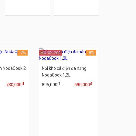
-7%
Mã: 521209
-8%
ện NodaCook 2
Nồi kho cá điện đa năng
NodaCook 1,2L
đ
đ
đ
730,000
895,000
690,000