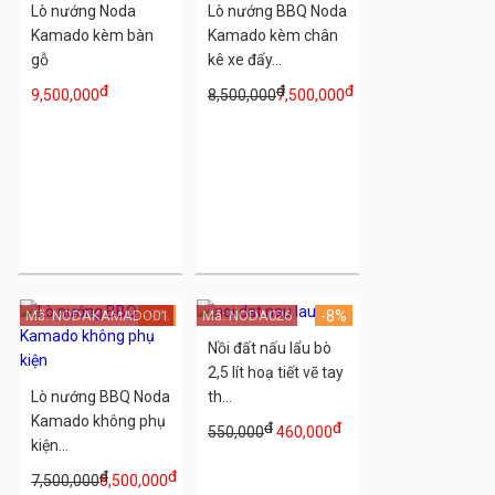
Lò nướng Noda
Lò nướng BBQ Noda
Kamado kèm bàn
Kamado kèm chân
gỗ
kê xe đẩy...
đ
đ
đ
9,500,000
8,500,000
7,500,000
Mã: NODAKAMADO01
-9%
Mã: NODA026
-8%
Nồi đất nấu lẩu bò
2,5 lít hoạ tiết vẽ tay
Lò nướng BBQ Noda
th...
Kamado không phụ
đ
đ
550,000
460,000
kiện...
đ
đ
7,500,000
6,500,000