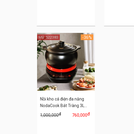
Mã: 522383
-36%
Nồi kho cá điện đa năng
NodaCook Bát Tràng 3L...
đ
đ
1,000,000
760,000