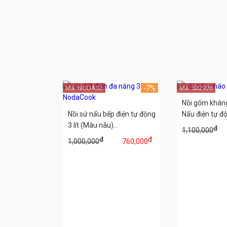
Mã: NODA32
-7%
Mã: 522926
Nồi gốm kháng
Nồi sứ nấu bếp điện tự động
Nấu điện tự độn
3 lít (Màu nâu)...
đ
1,100,000
đ
đ
1,000,000
760,000