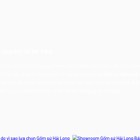
- Làng Gốm Sứ Bát Tràng
gốm sứ lâu đời của dòng họ Phạm Ngũ Chi Bát Tràng. Qua 30 năm, xưởn
Tràng
lớn và uy tín nhất tại
Bát Tràng
với thương hiệu
Gốm sứ Hải Long
.
ấp, hơn 80 nhân công trong đó có 20 thợ lành nghề kỹ thuật cao, 4 l
n và 3 chi nhánh ở 3 tỉnh, tp lớn: Hà Nội, Đà Nẵng, Hồ Chí Minh...