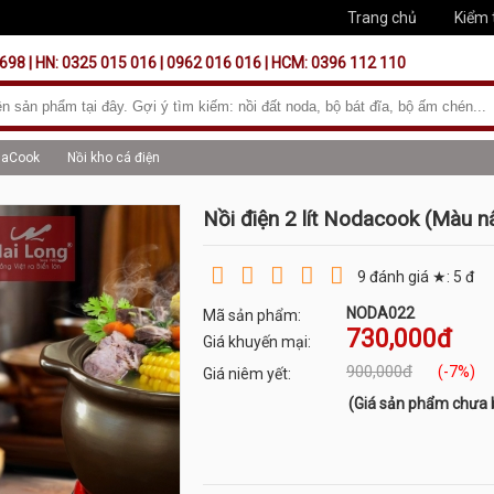
Trang chủ
Kiểm 
698 | HN: 0325 015 016 | 0962 016 016 | HCM: 0396 112 110
daCook
Nồi kho cá điện
Nồi điện 2 lít Nodacook (Màu n
9
đánh giá ★:
5
đ
NODA022
Mã sản phẩm:
730,000đ
Giá khuyến mại:
900,000đ
(-7%)
Giá niêm yết:
(Giá sản phẩm chưa