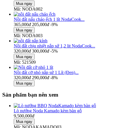
Mã: NODA002
Nồi đất nấu cháo ếch 1 lít NodaCook...
365,000
đ
205,000
đ
-9%
Mã: NODA003
Nồi đất chịu nhiệt nắp sứ 1,2 lit NodaCook...
320,000
đ
300,000
đ
-5%
Mã: 521509
Nồi đất cỡ nhỏ nắp sứ 1 Lít (Đen)...
320,000
đ
290,000
đ
-8%
Sản phẩm bạn nên xem
Lò nướng Noda Kamado kèm bàn gỗ
9,500,000
đ
Mã: NODAKAMADO03