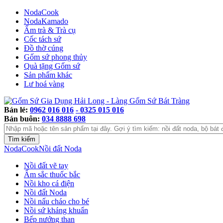
NodaCook
NodaKamado
Ấm trà & Trà cụ
Cốc tách sứ
Đồ thờ cúng
Gốm sứ phong thủy
Quà tặng Gốm sứ
Sản phẩm khác
Lư hoá vàng
Bán lẻ:
0962 016 016
- 0325 015 016
Bán buôn:
034 8888 698
NodaCook
Nồi đất Noda
Nồi đất vẽ tay
Ấm sắc thuốc bắc
Nồi kho cá điện
Nồi đất Noda
Nồi nấu cháo cho bé
Nồi sứ kháng khuẩn
Bếp nướng than