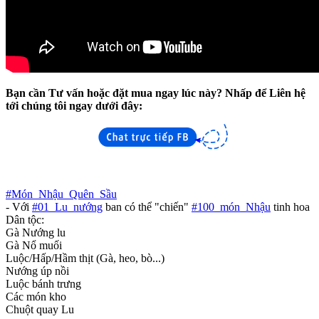
Bạn cần Tư vấn hoặc đặt mua ngay lúc này? Nhấp để Liên hệ
tới chúng tôi ngay dưới đây:
#Món_Nhậu_Quên_Sầu
- Với
#01_Lu_nướng
ban có thể "chiến"
#100_món_Nhậu
tinh hoa
Dân tộc:
Gà Nướng lu
Gà Nổ muối
Luộc/Hấp/Hầm thịt (Gà, heo, bò...)
Nướng úp nồi
Luộc bánh trưng
Các món kho
Chuột quay Lu