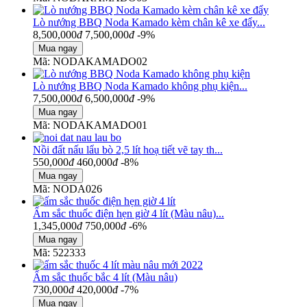
Lò nướng BBQ Noda Kamado kèm chân kê xe đẩy...
8,500,000
đ
7,500,000
đ
-9%
Mã: NODAKAMADO02
Lò nướng BBQ Noda Kamado không phụ kiện...
7,500,000
đ
6,500,000
đ
-9%
Mã: NODAKAMADO01
Nồi đất nấu lẩu bò 2,5 lít hoạ tiết vẽ tay th...
550,000
đ
460,000
đ
-8%
Mã: NODA026
Ấm sắc thuốc điện hẹn giờ 4 lít (Màu nâu)...
1,345,000
đ
750,000
đ
-6%
Mã: 522333
Ấm sắc thuốc bắc 4 lít (Màu nâu)
730,000
đ
420,000
đ
-7%