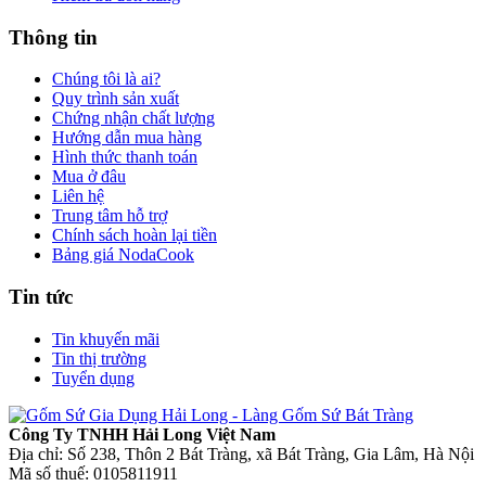
Thông tin
Chúng tôi là ai?
Quy trình sản xuất
Chứng nhận chất lượng
Hướng dẫn mua hàng
Hình thức thanh toán
Mua ở đâu
Liên hệ
Trung tâm hỗ trợ
Chính sách hoàn lại tiền
Bảng giá NodaCook
Tin tức
Tin khuyến mãi
Tin thị trường
Tuyển dụng
Công Ty TNHH Hải Long Việt Nam
Địa chỉ: Số 238, Thôn 2 Bát Tràng, xã Bát Tràng, Gia Lâm, Hà Nội
Mã số thuế: 0105811911