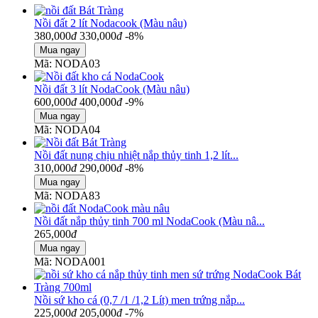
Nồi đất 2 lít Nodacook (Màu nâu)
380,000
đ
330,000
đ
-8%
Mã: NODA03
Nồi đất 3 lít NodaCook (Màu nâu)
600,000
đ
400,000
đ
-9%
Mã: NODA04
Nồi đất nung chịu nhiệt nắp thủy tinh 1,2 lít...
310,000
đ
290,000
đ
-8%
Mã: NODA83
Nồi đất nắp thủy tinh 700 ml NodaCook (Màu nâ...
265,000
đ
Mã: NODA001
Nồi sứ kho cá (0,7 /1 /1,2 Lít) men trứng nắp...
225,000
đ
205,000
đ
-7%