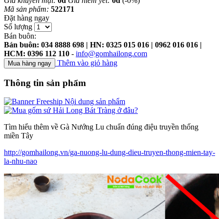
Giá khuyến mại:
0đ
Giá niêm yết:
0đ
(-0%)
Mã sản phẩm:
522171
Đặt hàng ngay
Số lượng
Bán buôn:
Bán buôn: 034 8888 698 | HN: 0325 015 016 | 0962 016 016 |
HCM: 0396 112 110
-
info@gomhailong.com
Thêm vào giỏ hàng
Thông tin sản phẩm
Tìm hiểu thêm về Gà Nướng Lu chuẩn đúng điệu truyền thống
miền Tây
http://gomhailong.vn/ga-nuong-lu-dung-dieu-truyen-thong-mien-tay-
la-nhu-nao