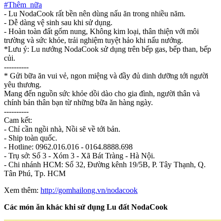
#Thêm_nữa
- Lu NodaCook rất bền nên dùng nấu ăn trong nhiều năm.
- Dễ dàng vệ sinh sau khi sử dụng.
- Hoàn toàn đất gốm nung, Không kim loại, thân thiện với môi
trường và sức khỏe, trải nghiệm tuyệt hảo khi nấu nướng.
*Lưu ý: Lu nướng NodaCook sử dụng trên bếp gas, bếp than, bếp
củi.
----------
* Gửi bữa ăn vui vẻ, ngon miệng và đầy đủ dinh dưỡng tới người
yêu thương.
Mang đến nguồn sức khỏe dồi dào cho gia đình, người thân và
chính bản thân bạn từ những bữa ăn hàng ngày.
----------
Cam kết:
- Chỉ cần ngồi nhà, Nồi sẽ về tới bản.
- Ship toàn quốc.
- Hotline: 0962.016.016 - 0164.8888.698
- Trụ sở: Số 3 - Xóm 3 - Xã Bát Tràng - Hà Nội.
- Chi nhánh HCM: Số 32, Đường kênh 19/5B, P. Tây Thạnh, Q.
Tân Phú, Tp. HCM
Xem thêm:
http://gomhailong.vn/nodacook
Các món ăn khác khi sử dụng Lu đất NodaCook