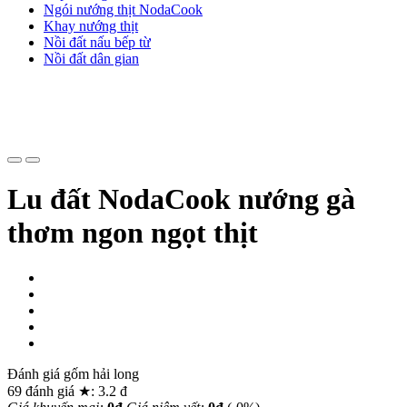
Ngói nướng thịt NodaCook
Khay nướng thịt
Nồi đất nấu bếp từ
Nồi đất dân gian
Lu đất NodaCook nướng gà
thơm ngon ngọt thịt
Đánh giá gốm hải long
69
đánh giá ★:
3.2
đ