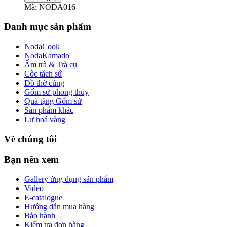
Mã: NODA016
Danh mục sản phẩm
NodaCook
NodaKamado
Ấm trà & Trà cụ
Cốc tách sứ
Đồ thờ cúng
Gốm sứ phong thủy
Quà tặng Gốm sứ
Sản phẩm khác
Lư hoá vàng
Về chúng tôi
Bạn nên xem
Gallery ứng dụng sản phẩm
Video
E-catalogue
Hướng dẫn mua hàng
Bảo hành
Kiểm tra đơn hàng