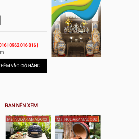
016 | 0962 016 016 |
om
HÊM VÀO GIỎ HÀNG
BẠN NÊN XEM
Mã: NODAKAMADO03
Mã: NODAKAMADO02
-9%