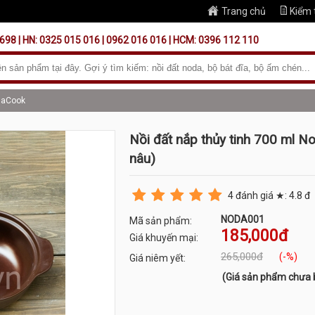
Trang chủ
Kiểm 
698 | HN: 0325 015 016 | 0962 016 016 | HCM: 0396 112 110
daCook
Nồi đất nắp thủy tinh 700 ml 
nâu)
4
đánh giá ★:
4.8
đ
NODA001
Mã sản phẩm:
185,000đ
Giá khuyến mại:
265,000đ
(-%)
Giá niêm yết:
(Giá sản phẩm chưa