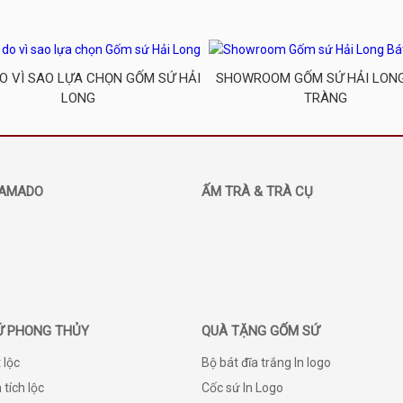
DO VÌ SAO LỰA CHỌN GỐM SỨ HẢI
SHOWROOM GỐM SỨ HẢI LON
LONG
TRÀNG
AMADO
ẤM TRÀ & TRÀ CỤ
Ứ PHONG THỦY
QUÀ TẶNG GỐM SỨ
 lộc
Bộ bát đĩa trắng In logo
 tích lộc
Cốc sứ In Logo