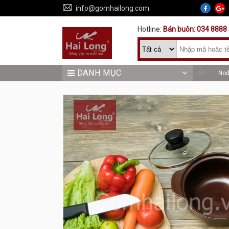
info@gomhailong.com
Hotline:
Bán buôn: 034 8888 
DANH MỤC
No