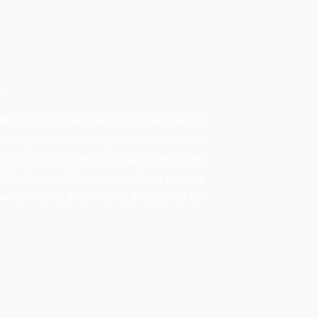
g
ọ Phạm Ngũ Chi Bát Tràng. Qua 30 năm, xưởng
n xuất
gốm sứ Bát Tràng
lớn và uy tín nhất tại
úng tôi có 3 nhà xưởng sản xuất các mặt hàng
thợ lành nghề kỹ thuật cao, 4 lò ga với công
room lớn và 3 chi nhánh ở 3 tỉnh, tp lớn: Hà