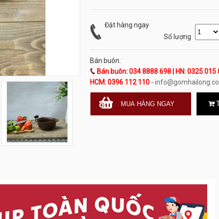
Đặt hàng ngay
Số lượng
Bán buôn:
Bán buôn: 034 8888 698 | HN: 0325 015 
HCM: 0396 112 110
-
info@gomhailong.c
T