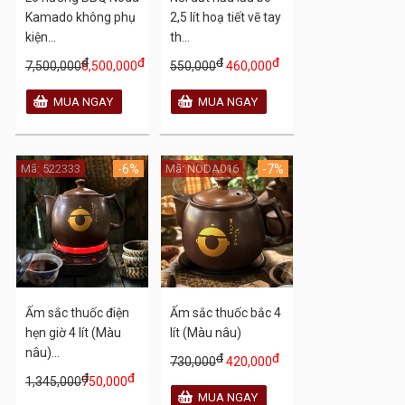
Kamado không phụ
2,5 lít hoạ tiết vẽ tay
kiện...
th...
đ
đ
đ
đ
7,500,000
6,500,000
550,000
460,000
Mã: 522333
-6%
Mã: NODA016
-7%
Ấm sắc thuốc điện
Ấm sắc thuốc bắc 4
hẹn giờ 4 lít (Màu
lít (Màu nâu)
nâu)...
đ
đ
730,000
420,000
đ
đ
1,345,000
750,000