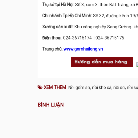
Trụ sở tại Hà Nội:
Số 3, xóm 3, thôn Bát Tràng, xã 
Chi nhánh Tp Hồ Chí Minh:
Số 32, đường kênh 19/
Xưởng sản xuất:
Khu công nghiệp Song Cường- kh
Điện thoại:
024-36715174 | 024-36715175
Trang chủ:
www.gomhailong.vn
XEM THÊM
Nồi gốm sứ
,
nồi kho cá
,
nồi sứ
,
nồi s
BÌNH LUẬN