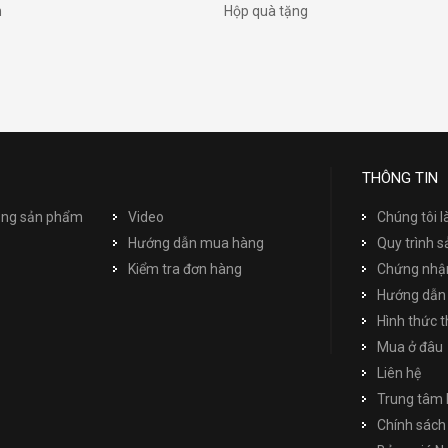
h
Hộp quà tặng
THÔNG TIN
dụng sản phẩm
Video
Chúng tôi l
Hướng dẫn mua hàng
Quy trình s
Kiểm tra đơn hàng
Chứng nhận
Hướng dẫn
Hình thức 
Mua ở đâu
Liên hệ
Trung tâm 
Chính sách 