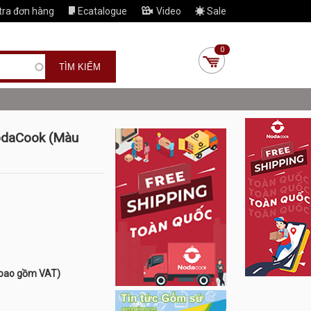
tra đơn hàng
Ecatalogue
Video
Sale
0
NodaCook (Màu
 bao gồm VAT)