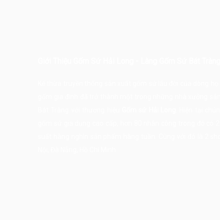
Giới Thiệu Gốm Sứ Hải Long - Làng Gốm Sứ Bát Tràn
Kế thừa truyền thống sản xuất gốm sứ lâu đời của dòng h
gốm gia đình đã trở thành một trong những nhà xưởng sả
Bát Tràng
với thương hiệu
Gốm sứ Hải Long
. Hiện tại ch
gốm sứ gia dụng cao cấp, hơn 80 nhân công trong đó có 20 
suất hàng nghìn sản phẩm hàng tuần. Cùng với đó là 2 show
Nội, Đà Nẵng, Hồ Chí Minh...