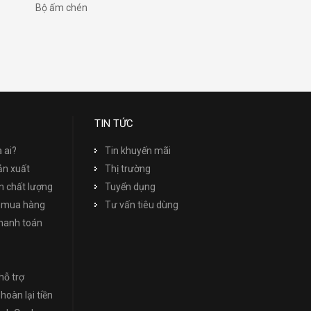
Bộ ấm chén
TIN TỨC
à ai?
Tin khuyến mãi
ản xuất
Thị trường
 chất lượng
Tuyển dụng
 mua hàng
Tư vấn tiêu dùng
thanh toán
hỗ trợ
hoàn lại tiền