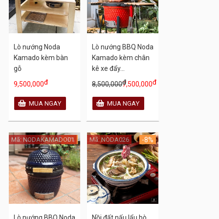
Lò nướng Noda
Lò nướng BBQ Noda
Kamado kèm bàn
Kamado kèm chân
gỗ
kê xe đẩy...
đ
đ
đ
9,500,000
8,500,000
7,500,000
Mã: NODAKAMADO01
-9%
Mã: NODA026
-8%
Lò nướng BBQ Noda
Nồi đất nấu lẩu bò