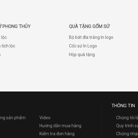
Ứ PHONG THỦY
QUÀ TẶNG GỐM SỨ
 lộc
Bộ bát đĩa trắng In logo
 tích lộc
Cốc sứ In Logo
h
Hộp quà tặng
THÔNG TIN
dụng sản phẩm
Video
Chúng tôi l
Hướng dẫn mua hàng
Quy trình s
Kiểm tra đơn hàng
Chứng nhận