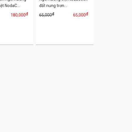
iệt NodaC...
đất nung trơn...
đ
đ
đ
180,000
65,000
65,000