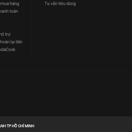
 mua hàng
Tư vấn tiêu dùng
thanh toán
hỗ trợ
hoàn lại tiền
NodaCook
NH TP HỒ CHÍ MINH