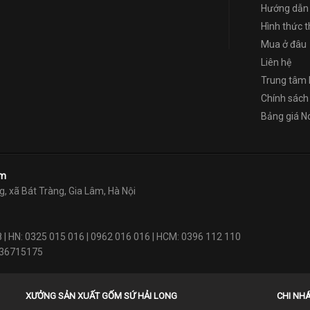
Hướng dẫn
Hình thức 
Mua ở đâu
Liên hệ
Trung tâm 
Chính sách 
Bảng giá 
am
g, xã Bát Tràng, Gia Lâm, Hà Nội
8 | HN: 0325 015 016 | 0962 016 016 | HCM: 0396 112 110
4.36715175
XƯỞNG SẢN XUẤT GỐM SỨ HẢI LONG
CHI NHÁ