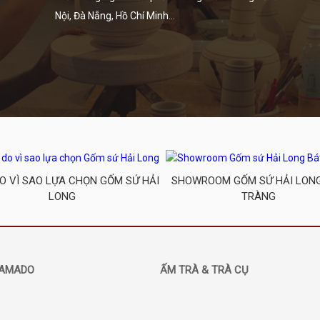
Nội, Đà Nẵng, Hồ Chí Minh...
DO VÌ SAO LỰA CHỌN GỐM SỨ HẢI
SHOWROOM GỐM SỨ HẢI LON
LONG
TRÀNG
AMADO
ẤM TRÀ & TRÀ CỤ