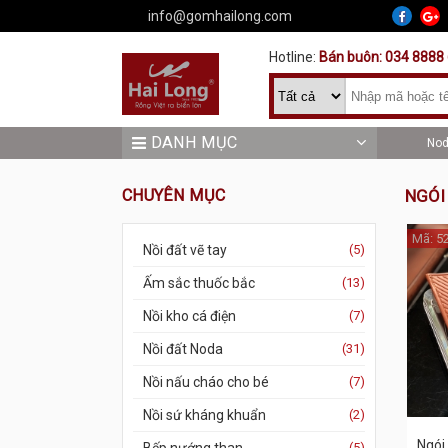
info@gomhailong.com
Hotline:
Bán buôn: 034 8888 
DANH MỤC
No
CHUYÊN MỤC
NGÓI
Mã: 5
Nồi đất vẽ tay
(5)
Ấm sắc thuốc bắc
(13)
Nồi kho cá điện
(7)
Nồi đất Noda
(31)
Nồi nấu cháo cho bé
(7)
Nồi sứ kháng khuẩn
(2)
Ngói
(5)