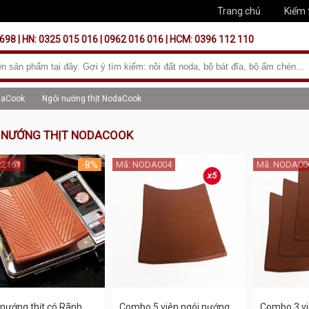
Trang chủ
Kiểm 
698 | HN: 0325 015 016 | 0962 016 016 | HCM: 0396 112 110
daCook
Ngói nướng thịt NodaCook
 NƯỚNG THỊT NODACOOK
22161
-8%
Mã: NODA004
Mã: NODA00
 nướng thịt có Rãnh
Combo 5 viên ngói nướng
Combo 3 vi