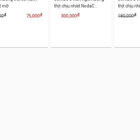
t mỡ
thịt chịu nhiệt NodaC...
thịt chịu nh
đ
đ
đ
đ
00
75,000
300,000
180,000