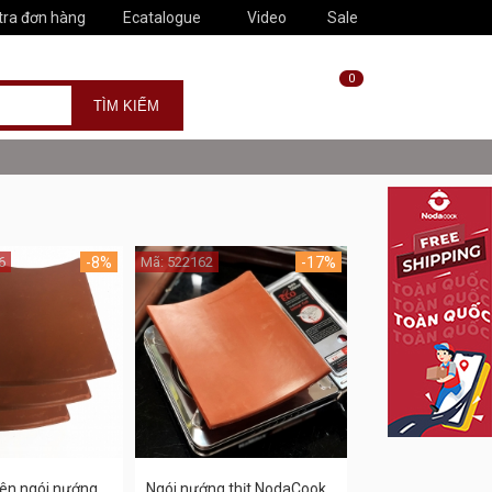
tra đơn hàng
Ecatalogue
Video
Sale
0
6
-8%
Mã: 522162
-17%
ên ngói nướng
Ngói nướng thịt NodaCook