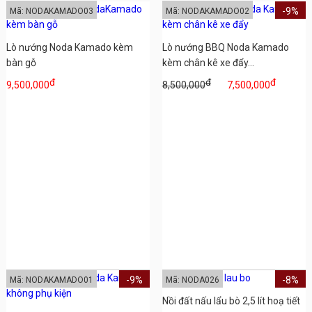
-9%
Mã: NODAKAMADO03
Mã: NODAKAMADO02
Lò nướng Noda Kamado kèm
Lò nướng BBQ Noda Kamado
bàn gỗ
kèm chân kê xe đẩy...
đ
đ
đ
9,500,000
8,500,000
7,500,000
-9%
-8%
Mã: NODAKAMADO01
Mã: NODA026
Nồi đất nấu lẩu bò 2,5 lít hoạ tiết