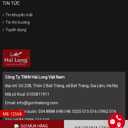
TIN TỨC
Tin khuyến mãi
Tin thị trường
Tuyển dụng
Công Ty TNHH Hải Long Việt Nam
Địa chỉ: Số 238, Thôn 2 Bát Tràng, xã Bát Tràng, Gia Lâm, Hà Nội
Mã số thuế: 0105811911
Email: info@gomhailong.com
Hotline: Bán buôn: 034 8888 698 | HN: 0325 015 016 | 0962 016
Mã: 12568
016 | HCM: 0396 112 110
GỌI MUA HÀNG