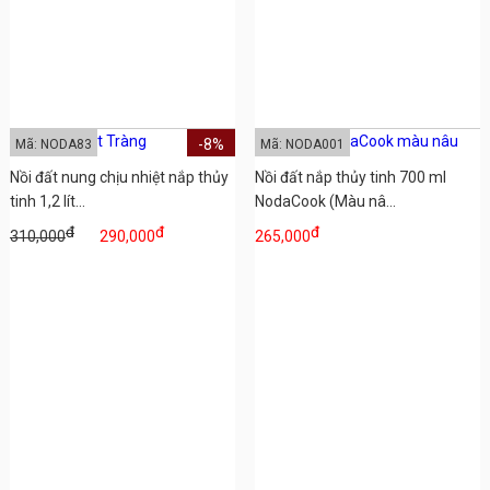
-8%
Mã: NODA83
Mã: NODA001
Nồi đất nung chịu nhiệt nắp thủy
Nồi đất nắp thủy tinh 700 ml
tinh 1,2 lít...
NodaCook (Màu nâ...
đ
đ
đ
310,000
290,000
265,000