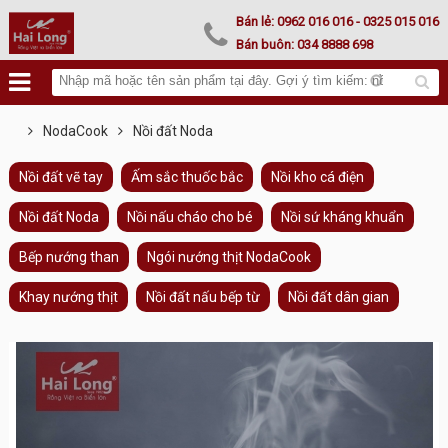
Lư hoá vàng
Bán lẻ:
0962 016 016
- 0325 015 016
Bán buôn:
034 8888 698
NodaCook
Nồi đất Noda
Nồi đất vẽ tay
Ấm sắc thuốc bắc
Nồi kho cá điện
Nồi đất Noda
Nồi nấu cháo cho bé
Nồi sứ kháng khuẩn
Bếp nướng than
Ngói nướng thịt NodaCook
Khay nướng thịt
Nồi đất nấu bếp từ
Nồi đất dân gian