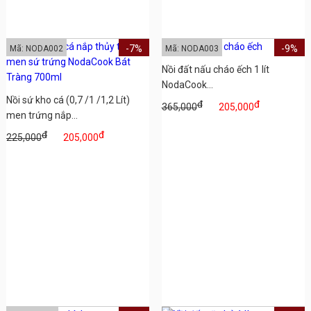
-7%
-9%
Mã: NODA002
Mã: NODA003
Nồi đất nấu cháo ếch 1 lít
NodaCook...
Nồi sứ kho cá (0,7 /1 /1,2 Lít)
đ
đ
365,000
205,000
men trứng nắp...
đ
đ
225,000
205,000