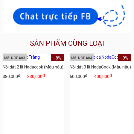
SẢN PHẨM CÙNG LOẠI
-8%
-9%
Mã: NODA03
Mã: NODA04
Nồi đất 2 lít Nodacook (Màu nâu)
Nồi đất 3 lít NodaCook (Màu nâu)
đ
đ
đ
đ
380,000
330,000
600,000
400,000