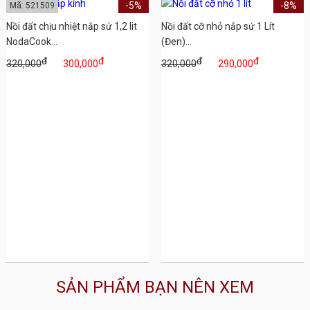
-5%
-8%
Mã: 521509
Nồi đất chịu nhiệt nắp sứ 1,2 lit
Nồi đất cỡ nhỏ nắp sứ 1 Lít
NodaCook...
(Đen)...
đ
đ
đ
đ
320,000
300,000
320,000
290,000
SẢN PHẨM BẠN NÊN XEM