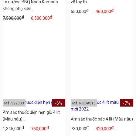
Lò nướng BBQ Noda Kamado
vẽ tay th...
không phụ kiện...
đ
đ
550,000
460,000
đ
đ
7,500,000
6,500,000
-6%
-7%
Mã: 522333
Mã: NODA016
Ấm sắc thuốc điện hẹn giờ 4 lít
(Màu nâu)...
Ấm sắc thuốc bắc 4 lít (Màu nâu)
đ
đ
đ
đ
1,345,000
750,000
730,000
420,000