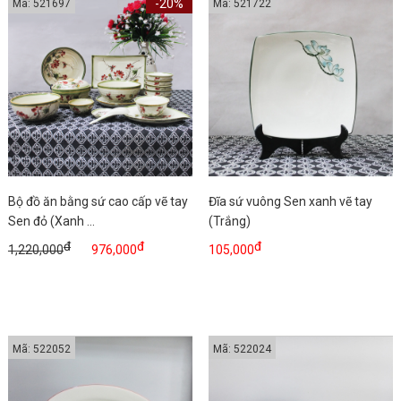
-20%
Mã: 521697
Mã: 521722
Bộ đồ ăn bằng sứ cao cấp vẽ tay
Đĩa sứ vuông Sen xanh vẽ tay
Sen đỏ (Xanh ...
(Trắng)
đ
đ
đ
1,220,000
976,000
105,000
Mã: 522052
Mã: 522024