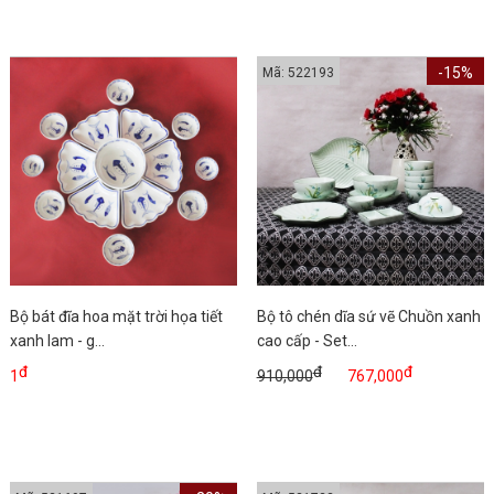
-15%
Mã: 522193
Bộ bát đĩa hoa mặt trời họa tiết
Bộ tô chén dĩa sứ vẽ Chuồn xanh
xanh lam - g...
cao cấp - Set...
đ
đ
đ
1
910,000
767,000