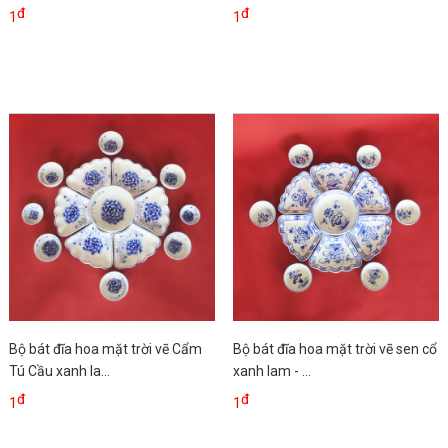
đ
đ
1
1
Bộ bát đĩa hoa mặt trời vẽ Cẩm
Bộ bát đĩa hoa mặt trời vẽ sen cổ
Tú Cầu xanh la...
xanh lam - ...
đ
đ
1
1