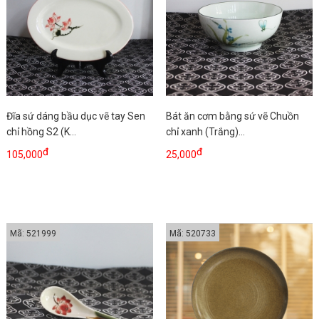
Đĩa sứ dáng bầu dục vẽ tay Sen
Bát ăn cơm bằng sứ vẽ Chuồn
chỉ hồng S2 (K...
chỉ xanh (Trắng)...
đ
đ
105,000
25,000
Mã: 521999
Mã: 520733