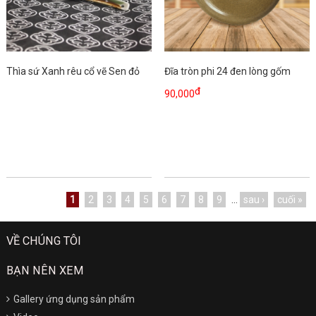
Thìa sứ Xanh rêu cổ vẽ Sen đỏ
Đĩa tròn phi 24 đen lòng gốm
đ
90,000
1
2
3
4
5
6
7
8
9
…
sau ›
cuối »
VỀ CHÚNG TÔI
BẠN NÊN XEM
Gallery ứng dụng sản phẩm