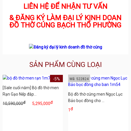
LIÊN HỆ ĐỂ NHẬN TƯ VẤN
& ĐĂNG KÝ LÀM ĐẠI LÝ KINH DOAN
ĐỒ THỜ CÚNG BẠCH THỔ PHƯỜNG
SẢN PHẨM CÙNG LOẠI
-5%
Mã: 522824
[Sale cuối năm] Bộ đồ thờ men
Rạn Gạo Nếp đắp...
Bộ đồ thờ cúng men Ngọc Lục
Bảo bọc đồng cho ...
đ
đ
10,590,000
5,295,000
đ
1