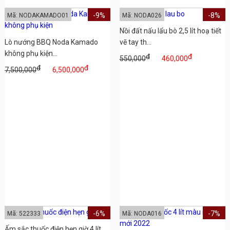
-9%
-8%
Mã: NODAKAMADO01
Mã: NODA026
Nồi đất nấu lẩu bò 2,5 lít hoạ tiết
Lò nướng BBQ Noda Kamado
vẽ tay th...
không phụ kiện...
đ
đ
550,000
460,000
đ
đ
7,500,000
6,500,000
-6%
-7%
Mã: 522333
Mã: NODA016
Ấm sắc thuốc điện hẹn giờ 4 lít