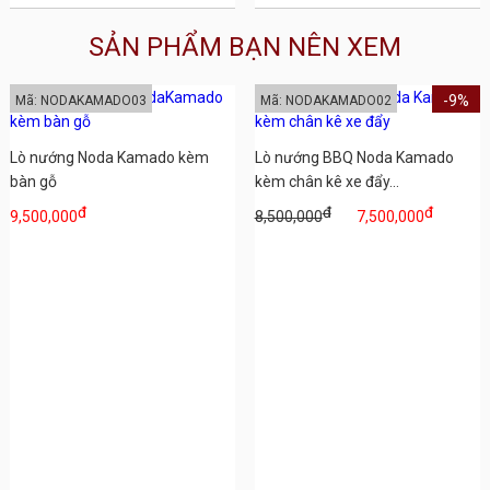
SẢN PHẨM BẠN NÊN XEM
-9%
Mã: NODAKAMADO03
Mã: NODAKAMADO02
Lò nướng Noda Kamado kèm
Lò nướng BBQ Noda Kamado
bàn gỗ
kèm chân kê xe đẩy...
đ
đ
đ
9,500,000
8,500,000
7,500,000