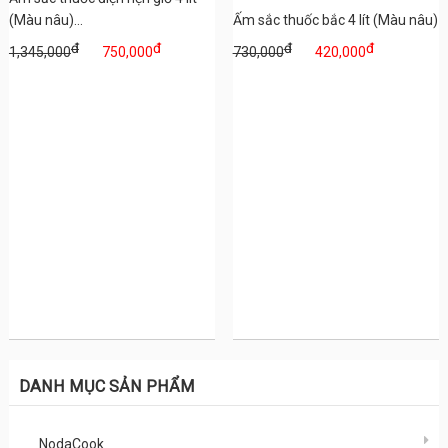
(Màu nâu)...
Ấm sắc thuốc bắc 4 lít (Màu nâu)
đ
đ
đ
đ
1,345,000
750,000
730,000
420,000
DANH MỤC SẢN PHẨM
NodaCook