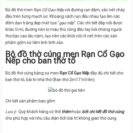
Bộ đồ thờ men
Rạn Cổ Gạo Nếp
với đường rạn đậm, sắc nét chảy
đều trên từng mạch sứ. Khoảng cách rạn đều nhau tạo lên các
đốm dạn trắng đẹp mắt tựa "
gạo nếp
". Các chi tiết đắp nổi được
khắc tỉ mỉ, đường nén lơ màu thủ công đều tay bởi những người
thợ bậc cao lâu năm, tạo nên các khối nổi rõ nét trên các sản
phẩm gốm sứ tâm linh tinh xảo.
Bộ đồ thờ cúng men Rạn Cổ Gạo
Nếp cho ban thờ tổ
Bộ đồ thờ cúng bằng sứ men
Rạn Cổ Gạo Nếp
đầy đủ chi tiết cho
ban thờ tổ, bài trí nhà thờ (Ban thờ 2m17 trở lên).
Chi tiết sản phẩm bao gồm
Lưu ý:
Quý khách hàng có thể
thêm
hoặc
bớt
chi tiết đồ thờ cúng
cho phù hợp với nhu cầu diện tích bài trí không gian thờ cúng