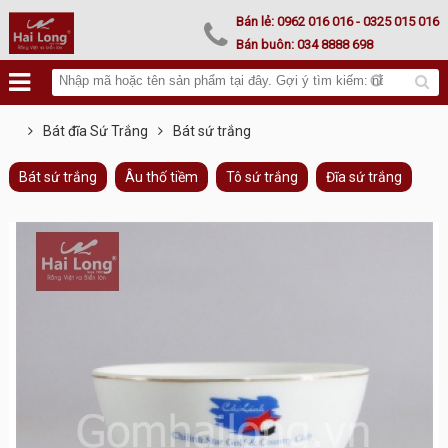
Lư hoá vàng
Bán lẻ:
0962 016 016
- 0325 015 016
Bán buôn:
034 8888 698
Bát đĩa Sứ Trắng
Bát sứ trắng
Bát sứ trắng
Âu thố tiềm
Tô sứ trắng
Đĩa sứ trắng