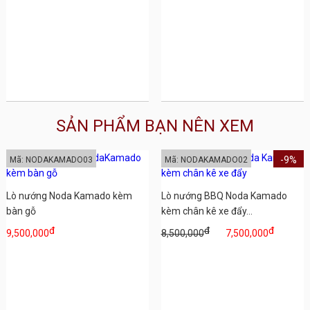
SẢN PHẨM BẠN NÊN XEM
-9%
Mã: NODAKAMADO03
Mã: NODAKAMADO02
Lò nướng Noda Kamado kèm
Lò nướng BBQ Noda Kamado
bàn gỗ
kèm chân kê xe đẩy...
đ
đ
đ
9,500,000
8,500,000
7,500,000