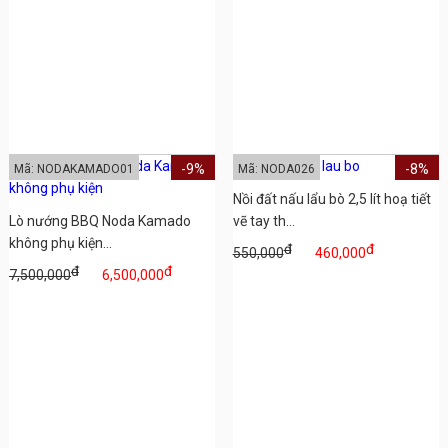
-9%
-8%
Mã: NODAKAMADO01
Mã: NODA026
Nồi đất nấu lẩu bò 2,5 lít hoạ tiết
Lò nướng BBQ Noda Kamado
vẽ tay th...
không phụ kiện...
đ
đ
550,000
460,000
đ
đ
7,500,000
6,500,000