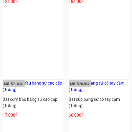
đ
đ
12,000
18,000
Mã: 521640
Mã: 520384
Bát cơm bầu bằng sứ cao cấp
Bát súp bằng sứ có tay cầm
(Trắng)...
(Trắng)
đ
đ
17,000
60,000