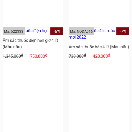
-6%
-7%
Mã: 522333
Mã: NODA016
Ấm sắc thuốc điện hẹn giờ 4 lít
(Màu nâu)...
Ấm sắc thuốc bắc 4 lít (Màu nâu)
đ
đ
đ
đ
1,345,000
750,000
730,000
420,000