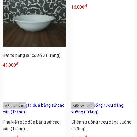
đ
16,000
Bát tô bằng sứ cỡ số 2 (Trắng)
đ
49,000
Mã: 521638
Mã: 521639
Phụ kiện gác đũa bằng sứ cao
Chén sứ uống rượu dáng vuông
cấp (Trắng)...
(Trắng)...