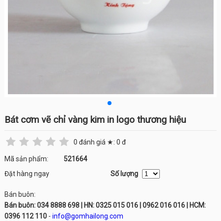
Bát cơm vẽ chỉ vàng kim in logo thương hiệu
0
đánh giá ★:
0
đ
Mã sản phẩm:
521664
Đặt hàng ngay
Số lượng
Bán buôn:
Bán buôn: 034 8888 698 | HN: 0325 015 016 | 0962 016 016 | HCM:
0396 112 110
-
info@gomhailong.com