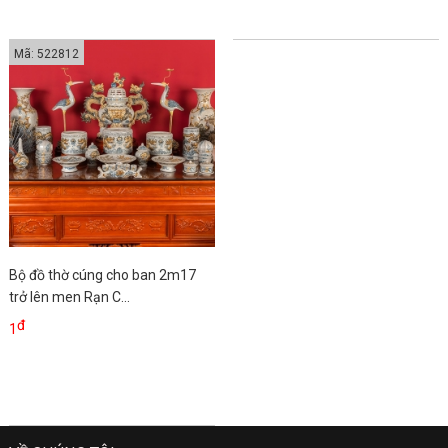
Mã: 522812
Bộ đồ thờ cúng cho ban 2m17
trở lên men Rạn C...
đ
1