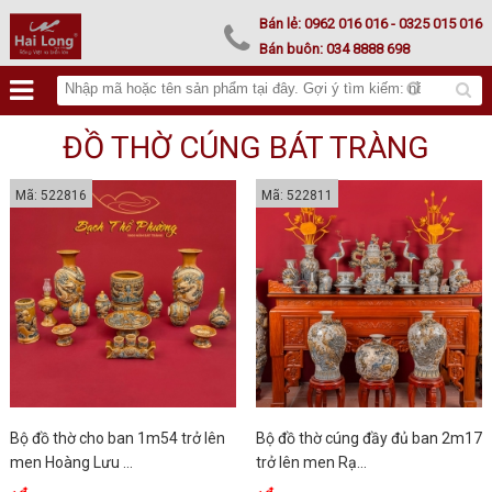
Lư hoá vàng
Bán lẻ:
0962 016 016
- 0325 015 016
Bán buôn:
034 8888 698
ĐỒ THỜ CÚNG BÁT TRÀNG
Mã: 522816
Mã: 522811
Bộ đồ thờ cho ban 1m54 trở lên
Bộ đồ thờ cúng đầy đủ ban 2m17
men Hoàng Lưu ...
trở lên men Rạ...