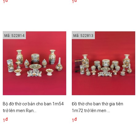
đ
đ
1
1
Mã: 522814
Mã: 522813
Bộ đờ thờ cơ bản cho ban 1m54
Đồ thờ cho ban thờ gia tiên
trở lên men Rạn...
1m72 trở lên men ...
đ
đ
1
1